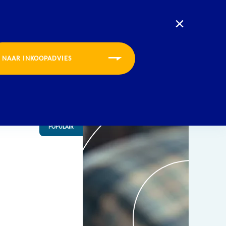
U bevindt zich nu op de website voor:
Opleidingen
Inkoopadvies
CONTACT
INLOGGEN
MENU
NAAR INKOOPADVIES
POPULAIR