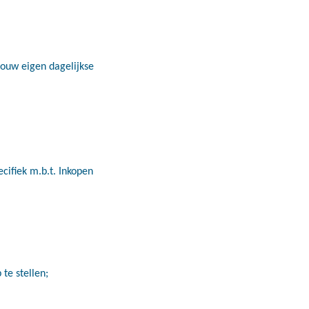
jouw eigen dagelijkse
cifiek m.b.t. Inkopen
te stellen;