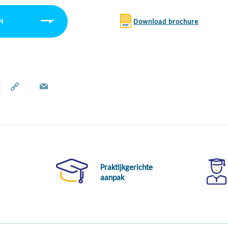
N
Download brochure
Praktijkgerichte
aanpak