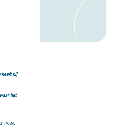
 heeft hij
 waar het
or JAAN.