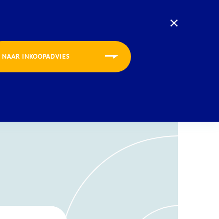
U bevindt zich nu op de website voor:
Opleidingen
Inkoopadvies
CONTACT
INLOGGEN
MENU
NAAR INKOOPADVIES