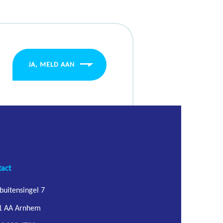
JA, MELD AAN
tact
buitensingel 7
1 AA Arnhem