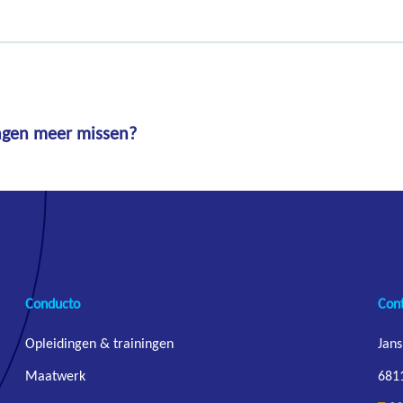
dingen meer missen?
Conducto
Con
Opleidingen & trainingen
Jans
Maatwerk
681