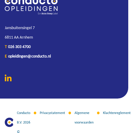
Jansbuitensingel 7
6811 AA Arnhem
T
026 303 4700
E
opleidingen@conducto.nl
Conducto
Privacystatement
Algemene
Klachtenreglement
B.V. 2026
voorwaarden
©