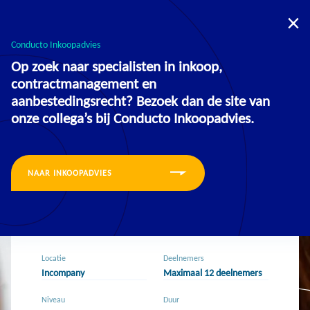
U bevindt zich nu op de website voor:
Opleidingen
Inkoopadvies
Conducto Inkoopadvies
Op zoek naar specialisten in inkoop,
contractmanagement en
aanbestedingsrecht? Bezoek dan de site van
onze collega’s bij Conducto Inkoopadvies.
Training
NAAR INKOOPADVIES
Van Feedback naar
Groei
Locatie
Deelnemers
Incompany
Maximaal 12 deelnemers
Niveau
Duur