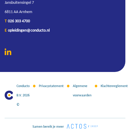
Jansbuitensingel 7
6811 AA Arnhem
T
026 303 4700
E
opleidingen@conducto.nl
Conducto
Privacystatement
Algemene
Klachtenreglement
B.V. 2026
voorwaarden
©
Samen bereik je meer