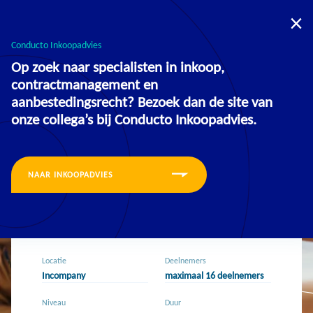
U bevindt zich nu op de website voor:
Opleidingen
Inkoopadvies
Conducto Inkoopadvies
Op zoek naar specialisten in inkoop,
contractmanagement en
aanbestedingsrecht? Bezoek dan de site van
onze collega’s bij Conducto Inkoopadvies.
Training
NAAR INKOOPADVIES
Teamontwikkeling
binnen Inkoop
Locatie
Deelnemers
Incompany
maximaal 16 deelnemers
Niveau
Duur