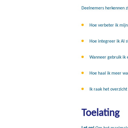
Deelnemers herkennen zic
Hoe verbeter ik mij
Hoe integreer ik AI s
Wanneer gebruik ik 
Hoe haal ik meer waa
Ik raak het overzicht
Toelating
Let op!
Om het maximale u