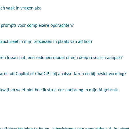
h vaak in vragen als:
n prompts voor complexere opdrachten?
tructureel in mijn processen in plaats van ad hoc?
een losse chat, een redeneermodel of een deep research-aanpak?
rde uit Copilot of ChatGPT bij analyse-taken en bij besluitvorming?
 kwijt en weet niet hoe ik structuur aanbreng in mijn AI-gebruik.
it deze training te halen, is basiskennis van generatieve AI in inko