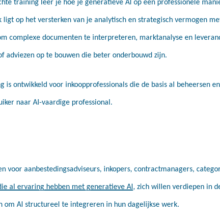
chte training leer je hoe je generatieve AI op een professionele mani
ligt op het versterken van je analytisch en strategisch vermogen met
t om complexe documenten te interpreteren, marktanalyse en leveran
 of adviezen op te bouwen die beter onderbouwd zijn.
g is ontwikkeld voor inkoopprofessionals die de basis al beheersen en
uiker naar AI-vaardige professional.
pen voor aanbestedingsadviseurs, inkopers, contractmanagers, categ
die al ervaring hebben met generatieve AI
, zich willen verdiepen in
n om AI structureel te integreren in hun dagelijkse werk.