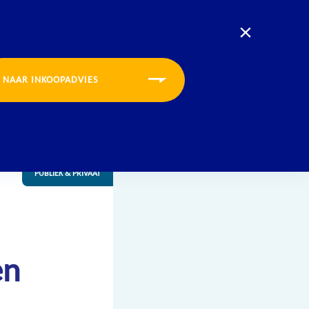
U bevindt zich nu op de website voor:
Opleidingen
Inkoopadvies
CONTACT
INLOGGEN
MENU
NAAR INKOOPADVIES
PUBLIEK & PRIVAAT
en