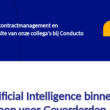
, contractmanagement en
OPLEIDINGEN & TRAININGEN
te van onze collega’s bij Conducto
ificial Intelligence binn
oop voor Gevorderden