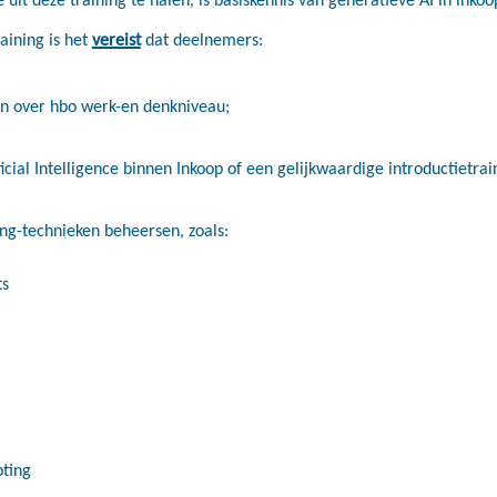
raining is het
vereist
dat deelnemers:
en over hbo werk-en denkniveau;
ficial Intelligence binnen Inkoop of een gelijkwaardige introductietra
ng-technieken beheersen, zoals:
ts
pting