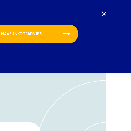
U bevindt zich nu op de website voor:
Opleidingen
Inkoopadvies
CONTACT
INLOGGEN
MENU
NAAR INKOOPADVIES