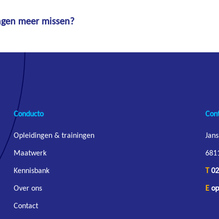
dingen meer missen?
Conducto
Con
Opleidingen & trainingen
Jans
Maatwerk
681
Kennisbank
T
02
Over ons
E
op
Contact