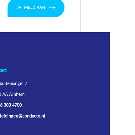
JA, MELD AAN
tact
buitensingel 7
1 AA Arnhem
6 303 4700
leidingen@conducto.nl