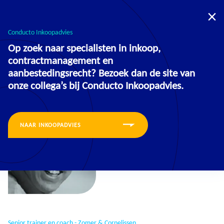
U bevindt zich nu op de website voor:
Opleidingen
Inkoopadvies
Conducto Inkoopadvies
Op zoek naar specialisten in inkoop,
contractmanagement en
aanbestedingsrecht? Bezoek dan de site van
onze collega’s bij Conducto Inkoopadvies.
NAAR INKOOPADVIES
Senior trainer en coach - Zomer & Cornelissen