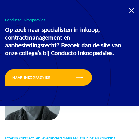
U bevindt zich nu op de website voor:
Opleidingen
Inkoopadvies
Conducto Inkoopadvies
Op zoek naar specialisten in inkoop,
contractmanagement en
aanbestedingsrecht? Bezoek dan de site van
onze collega’s bij Conducto Inkoopadvies.
NAAR INKOOPADVIES
Interim contract- en leveranciersmanager, training en coaching