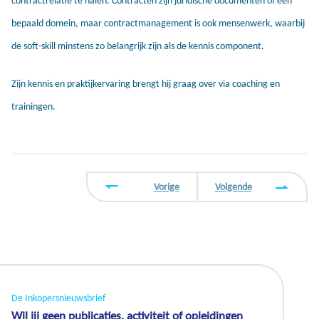
contractrelatie te halen. Contracten zijn juridische documenten of een
bepaald domein, maar contractmanagement is ook mensenwerk, waarbij
de soft-skill minstens zo belangrijk zijn als de kennis component.
Zijn kennis en praktijkervaring brengt hij graag over via coaching en
trainingen.
Vorige
Volgende
De Inkopersnieuwsbrief
Wil jij geen publicaties, activiteit of opleidingen