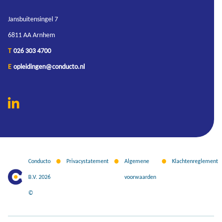
Jansbuitensingel 7
6811 AA Arnhem
T
026 303 4700
E
opleidingen@conducto.nl
Conducto
Privacystatement
Algemene
Klachtenreglement
B.V. 2026
voorwaarden
©