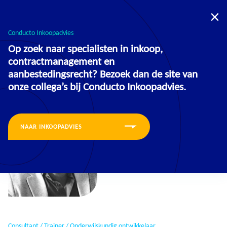
U bevindt zich nu op de website voor:
Opleidingen
Inkoopadvies
Conducto Inkoopadvies
Op zoek naar specialisten in inkoop,
contractmanagement en
aanbestedingsrecht? Bezoek dan de site van
onze collega’s bij Conducto Inkoopadvies.
NAAR INKOOPADVIES
Consultant / Trainer / Onderwijskundig ontwikkelaar