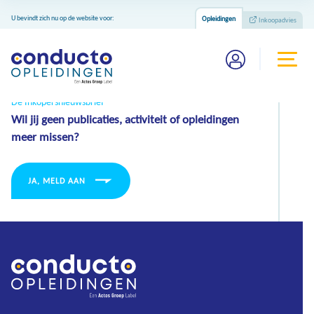
Inkoopadvies
U bevindt zich nu op de website voor:
Opleidingen
Inkoopadvies
De Inkopersnieuwsbrief
Wil jij geen publicaties, activiteit of opleidingen
meer missen?
JA, MELD AAN