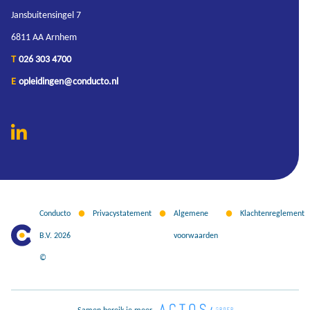
Jansbuitensingel 7
6811 AA Arnhem
T
026 303 4700
E
opleidingen@conducto.nl
Conducto
Privacystatement
Algemene
Klachtenreglement
B.V. 2026
voorwaarden
©
Samen bereik je meer