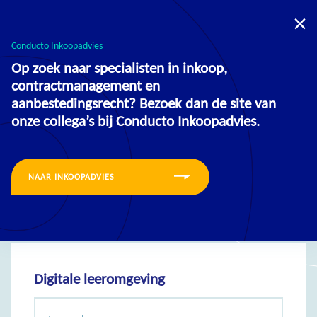
U bevindt zich nu op de website voor:
Opleidingen
Inkoopadvies
Conducto Inkoopadvies
Op zoek naar specialisten in inkoop,
contractmanagement en
aanbestedingsrecht? Bezoek dan de site van
onze collega’s bij Conducto Inkoopadvies.
Inloggen
Voer hier jouw persoonlijke inlogcode in om naar de digitale leeromgeving
NAAR INKOOPADVIES
te gaan.
Digitale leeromgeving